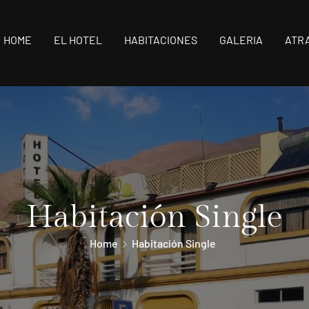
HOME
EL HOTEL
HABITACIONES
GALERIA
ATR
Habitación Single
Home
Habitación Single