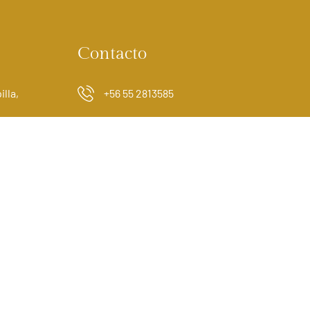
Contacto
lla,
+56 55 2813585
contacto@hotelgalvarino.cl