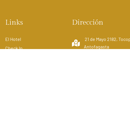
Links
Dirección
El Hotel
21 de Mayo 2182, Tocopi
Antofagasta
Check In
Habitaciones
Ver en el Mapa
Contacto
© 2023 l Concepto & Desarrollo TecnoDigital.cl
TecnoDigital.cl